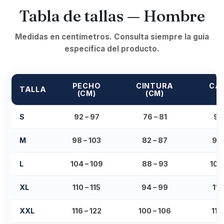
Tabla de tallas — Hombre
Medidas en centímetros. Consulta siempre la guía
específica del producto.
PECHO
CINTURA
CA
TALLA
(CM)
(CM)
(
S
92 – 97
76 – 81
92
M
98 – 103
82 – 87
98 
L
104 – 109
88 – 93
104
XL
110 – 115
94 – 99
110
XXL
116 – 122
100 – 106
116