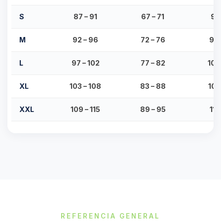
S
87 – 91
67 – 71
93
M
92 – 96
72 – 76
98 
L
97 – 102
77 – 82
103
XL
103 – 108
83 – 88
109
XXL
109 – 115
89 – 95
115
REFERENCIA GENERAL