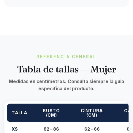
REFERENCIA GENERAL
Tabla de tallas — Mujer
Medidas en centímetros. Consulta siempre la guía
específica del producto.
BUSTO
CINTURA
CA
TALLA
(CM)
(CM)
(
XS
82 – 86
62 – 66
88