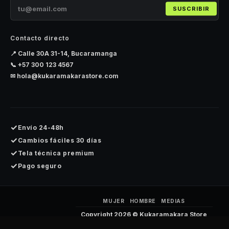
SUSCRIBIR
Contacto directo
📍 Calle 30A 31-14, Bucaramanga
📞
+57 300 123 4567
✉
hola@kukaramakarastore.com
✓
Envío 24-48h
✓
Cambios fáciles 30 días
✓
Tela técnica premium
✓
Pago seguro
MUJER
HOMBRE
MEDIAS
Copyright 2026 ©
Kukaramakara Store
Visa
MasterCard
Made with ❤️ by
Cuantium AI - URB Digital Thinking LLC