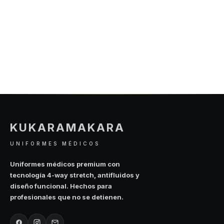
Este
Este
producto
producto
producto
producto
tiene
tiene
múltiples
múltiples
variantes.
variantes.
Las
Las
opciones
opciones
se
se
pueden
pueden
elegir
elegir
en
en
la
la
KUKARAMAKARA
página
página
de
de
UNIFORMES MÉDICOS
producto
producto
Uniformes médicos premium con
tecnología 4-way stretch, antifluidos y
diseño funcional. Hechos para
profesionales que no se detienen.