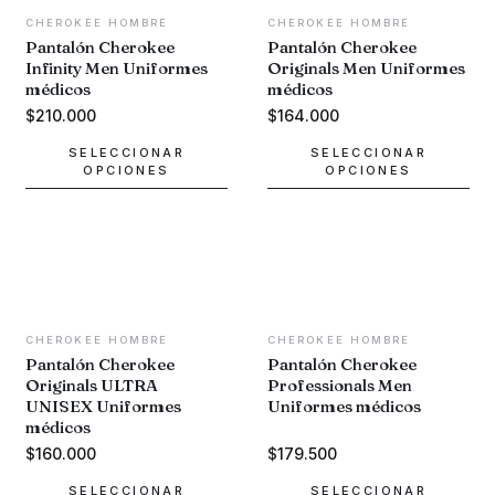
CHEROKEE HOMBRE
CHEROKEE HOMBRE
Pantalón Cherokee
Pantalón Cherokee
Infinity Men Uniformes
Originals Men Uniformes
médicos
médicos
$
210.000
$
164.000
SELECCIONAR
SELECCIONAR
OPCIONES
OPCIONES
Este
Este
producto
producto
tiene
tiene
múltiples
múltiples
variantes.
variantes.
Las
Las
opciones
opciones
CHEROKEE HOMBRE
CHEROKEE HOMBRE
se
se
Pantalón Cherokee
Pantalón Cherokee
Originals ULTRA
Professionals Men
pueden
pueden
UNISEX Uniformes
Uniformes médicos
elegir
elegir
médicos
en
en
$
160.000
$
179.500
la
la
página
página
SELECCIONAR
SELECCIONAR