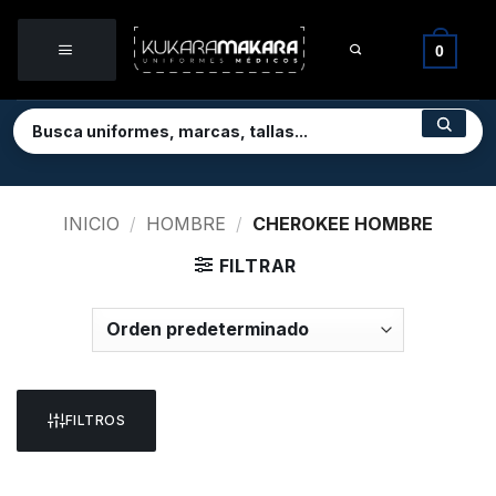
Saltar
al
0
contenido
INICIO
/
HOMBRE
/
CHEROKEE HOMBRE
FILTRAR
FILTROS