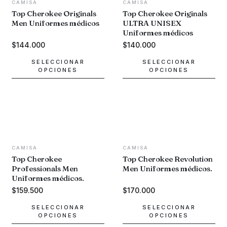
opciones
opciones
CAMISA
CAMISA
se
se
Top Cherokee Originals
Top Cherokee Originals
Men Uniformes médicos
ULTRA UNISEX
pueden
pueden
Uniformes médicos
elegir
elegir
en
en
$
144.000
$
140.000
la
la
SELECCIONAR
SELECCIONAR
página
página
OPCIONES
OPCIONES
de
de
Este
Este
producto
producto
producto
producto
tiene
tiene
múltiples
múltiples
variantes.
variantes.
Las
Las
opciones
opciones
CAMISA
CAMISA
se
se
Top Cherokee
Top Cherokee Revolution
Professionals Men
Men Uniformes médicos.
pueden
pueden
Uniformes médicos.
elegir
elegir
en
en
$
159.500
$
170.000
la
la
SELECCIONAR
SELECCIONAR
página
página
OPCIONES
OPCIONES
de
de