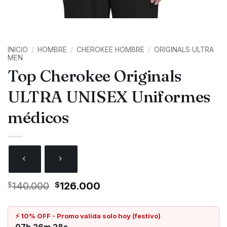
INICIO
/
HOMBRE
/
CHEROKEE HOMBRE
/
ORIGINALS ULTRA
MEN
Top Cherokee Originals
ULTRA UNISEX Uniformes
médicos
El
El
$
140.000
$
126.000
precio
precio
original
actual
era:
es:
⚡ 10% OFF - Promo valida solo hoy (festivo)
$140.000.
$126.000.