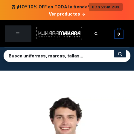
Saltar
⏰ ¡HOY 10% OFF en TODA la tienda!
07h 26m 28s
al
Ver productos →
contenido
0