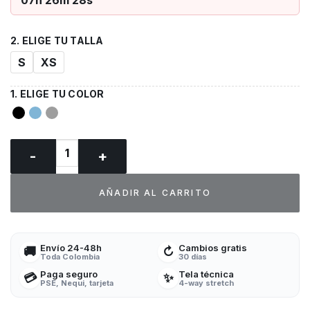
07h 26m 28s
S
XS
Top Cherokee Originals ULTRA UNISEX Uniformes médicos
AÑADIR AL CARRITO
Envío 24-48h
Cambios gratis
🚚
↻
Toda Colombia
30 días
Paga seguro
Tela técnica
💳
✨
PSE, Nequi, tarjeta
4-way stretch