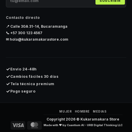
SUSCRIBIR
Contacto directo
📍 Calle 30A 31-14, Bucaramanga
📞
+57 300 123 4567
✉
hola@kukaramakarastore.com
✓
Envío 24-48h
✓
Cambios fáciles 30 días
✓
Tela técnica premium
✓
Pago seguro
MUJER
HOMBRE
MEDIAS
Copyright 2026 ©
Kukaramakara Store
Visa
MasterCard
Made with ❤️ by
Cuantium AI - URB Digital Thinking LLC