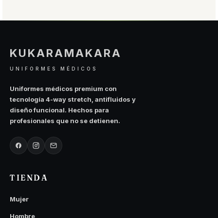
producto
producto
tiene
tiene
múltiples
múltiples
variantes.
variantes.
Las
Las
KUKARAMAKARA
opciones
opciones
se
se
UNIFORMES MÉDICOS
pueden
pueden
elegir
elegir
Uniformes médicos premium con
en
en
tecnología 4-way stretch, antifluidos y
la
la
diseño funcional. Hechos para
página
página
profesionales que no se detienen.
de
de
producto
producto
TIENDA
Mujer
Hombre