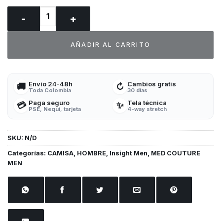
Top Medcouture Insight Men Uniformes médicos cantidad
AÑADIR AL CARRITO
Envío 24-48h
Cambios gratis
🚚
↻
Toda Colombia
30 días
Paga seguro
Tela técnica
💳
✨
PSE, Nequi, tarjeta
4-way stretch
SKU:
N/D
Categorías:
CAMISA
,
HOMBRE
,
Insight Men
,
MED COUTURE
MEN