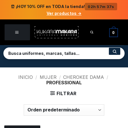
Saltar
⏰ ¡HOY 10% OFF en TODA la tienda!
02h 57m 37s
al
Ver productos →
contenido
0
INICIO
/
MUJER
/
CHEROKEE DAMA
/
PROFESSIONAL
FILTRAR