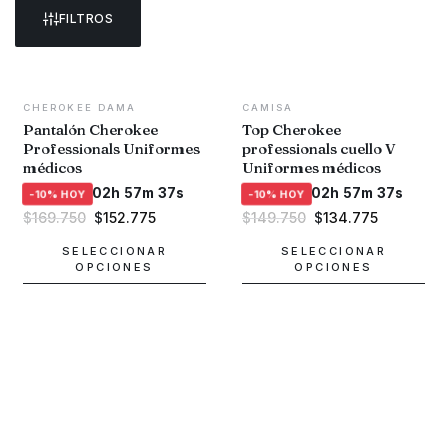
FILTROS
CHEROKEE DAMA
CAMISA
Pantalón Cherokee
Top Cherokee
Professionals Uniformes
professionals cuello V
médicos
Uniformes médicos
02h 57m 37s
02h 57m 37s
-10% HOY
-10% HOY
El
El
El
El
$
169.750
$
152.775
$
149.750
$
134.775
precio
precio
precio
precio
original
actual
original
actual
SELECCIONAR
SELECCIONAR
era:
es:
era:
es:
OPCIONES
OPCIONES
$169.750.
$152.775.
$149.750.
$134.775.
Este
Este
producto
producto
tiene
tiene
múltiples
múltiples
variantes.
variantes.
Las
Las
opciones
opciones
se
se