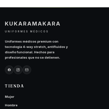
pueden
pueden
elegir
elegir
en
en
la
la
KUKARAMAKARA
página
página
de
de
UNIFORMES MÉDICOS
producto
producto
Uniformes médicos premium con
tecnología 4-way stretch, antifluidos y
diseño funcional. Hechos para
profesionales que no se detienen.
TIENDA
Mujer
Hombre