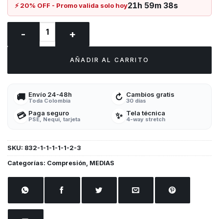
era:
es:
21h 59m 38s
⚡ 20% OFF - Promo valida solo hoy
$40.000.
$32.000.
MEDIAS De Compresión Flash cantidad
AÑADIR AL CARRITO
Envío 24-48h
Cambios gratis
🚚
↻
Toda Colombia
30 días
Paga seguro
Tela técnica
💳
✨
PSE, Nequi, tarjeta
4-way stretch
SKU:
832-1-1-1-1-1-2-3
Categorías:
Compresión
,
MEDIAS