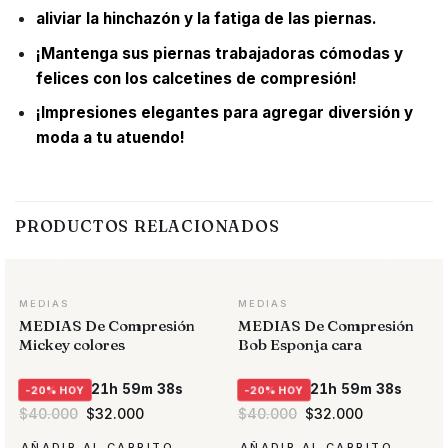
aliviar la hinchazón y la fatiga de las piernas.
¡Mantenga sus piernas trabajadoras cómodas y
felices con los calcetines de compresión!
¡Impresiones elegantes para agregar diversión y
moda a tu atuendo!
PRODUCTOS RELACIONADOS
MEDIAS
MEDIAS
MEDIAS De Compresión
MEDIAS De Compresión
Mickey colores
Bob Esponja cara
21h 59m 38s
21h 59m 38s
-20% HOY
-20% HOY
El
El
El
El
$
40.000
$
32.000
$
40.000
$
32.000
precio
precio
precio
precio
original
actual
original
actual
AÑADIR AL CARRITO
AÑADIR AL CARRITO