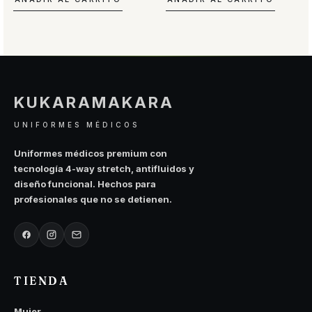
era:
es:
era:
es:
$40.000.
$32.000.
$40.000.
$32.000.
KUKARAMAKARA
UNIFORMES MÉDICOS
Uniformes médicos premium con
tecnología 4-way stretch, antifluidos y
diseño funcional. Hechos para
profesionales que no se detienen.
TIENDA
Mujer