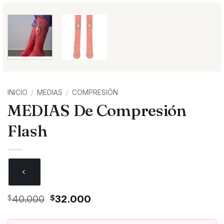
INICIO
/
MEDIAS
/
COMPRESIÓN
MEDIAS De Compresión
Flash
El
El
$
40.000
$
32.000
precio
precio
original
actual