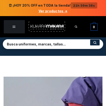
Saltar
⏰ ¡HOY 20% OFF en TODA la tienda!
21h 59m 38s
al
Ver productos →
contenido
0