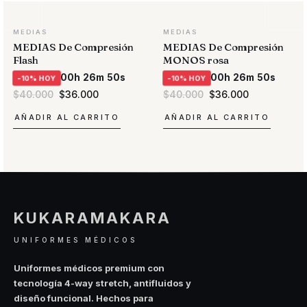
MEDIAS
MEDIAS
MEDIAS De Compresión
MEDIAS De Compresión
Flash
MONOS rosa
00h 26m 50s
00h 26m 50s
-10% HOY
-10% HOY
El
El
El
El
$
40.000
$
36.000
$
40.000
$
36.000
precio
precio
precio
precio
original
actual
original
actual
AÑADIR AL CARRITO
AÑADIR AL CARRITO
era:
es:
era:
es:
$40.000.
$36.000.
$40.000.
$36.000.
KUKARAMAKARA
UNIFORMES MÉDICOS
Uniformes médicos premium con
tecnología 4-way stretch, antifluidos y
diseño funcional. Hechos para