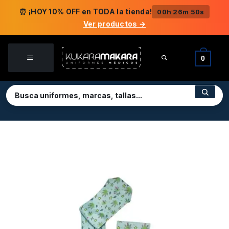
Saltar
⏰ ¡HOY 10% OFF en TODA la tienda!
00h 26m 50s
al
Ver productos →
contenido
0