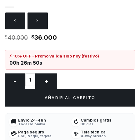
El
El
$
40.000
$
36.000
precio
precio
original
actual
era:
es:
⚡ 10% OFF - Promo valida solo hoy (festivo)
$40.000.
$36.000.
00h 26m 50s
MEDIAS De Compresión CANNABIS cantidad
AÑADIR AL CARRITO
Envío 24-48h
Cambios gratis
🚚
↻
Toda Colombia
30 días
Paga seguro
Tela técnica
💳
✨
PSE, Nequi, tarjeta
4-way stretch