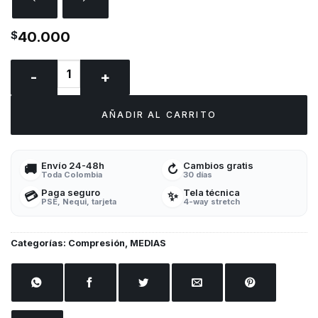
$
40.000
MEDIAS de compresión LIGA DE LA JUSTICIA cantidad
AÑADIR AL CARRITO
Envío 24-48h
Cambios gratis
🚚
↻
Toda Colombia
30 días
Paga seguro
Tela técnica
💳
✨
PSE, Nequi, tarjeta
4-way stretch
Categorías:
Compresión
,
MEDIAS