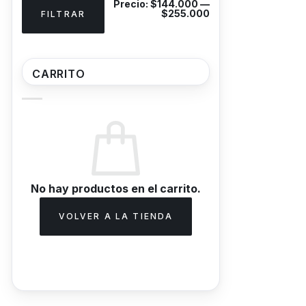
Precio:
$144.000
—
mínimo
máximo
$255.000
FILTRAR
CARRITO
No hay productos en el carrito.
VOLVER A LA TIENDA