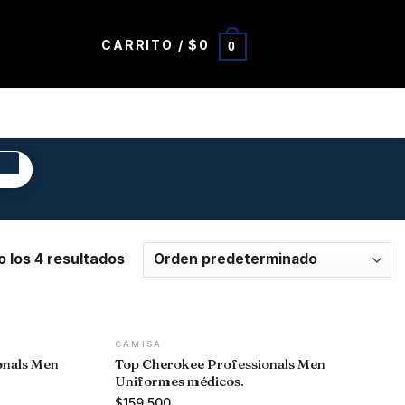
CARRITO /
$
0
0
R
 los 4 resultados
CAMISA
onals Men
Top Cherokee Professionals Men
Uniformes médicos.
$
159.500