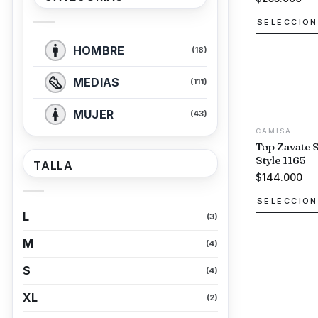
SELECCION
Este
HOMBRE
(18)
producto
tiene
MEDIAS
(111)
múltiples
variantes.
MUJER
(43)
Las
CAMISA
opciones
Top Zavate 
se
Style 1165
TALLA
pueden
$
144.000
elegir
SELECCION
en
L
(3)
Este
la
producto
página
M
(4)
tiene
de
múltiples
S
producto
(4)
variantes.
XL
(2)
Las