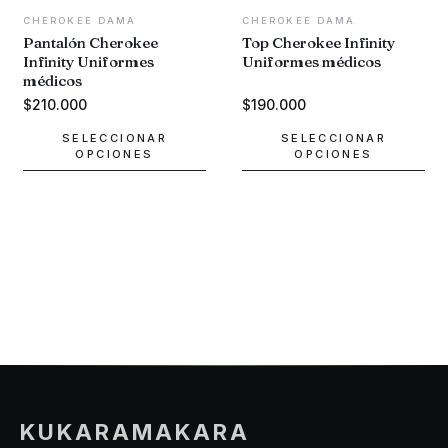
CHEROKEE DAMA
CHEROKEE DAMA
Pantalón Cherokee
Top Cherokee Infinity
Infinity Uniformes
Uniformes médicos
médicos
$
210.000
$
190.000
SELECCIONAR
SELECCIONAR
OPCIONES
OPCIONES
Este
Este
producto
producto
tiene
tiene
múltiples
múltiples
variantes.
variantes.
Las
Las
opciones
opciones
se
se
pueden
pueden
elegir
elegir
en
en
la
la
KUKARAMAKARA
página
página