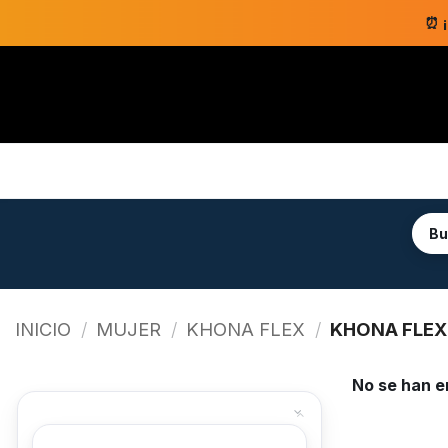
Saltar
⏰ 
al
contenido
INICIO
/
MUJER
/
KHONA FLEX
/
KHONA FLEX
No se han e