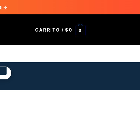
s →
CARRITO /
$
0
0
R