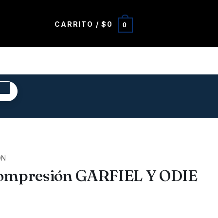
CARRITO /
$
0
0
R
ÓN
ompresión GARFIEL Y ODIE