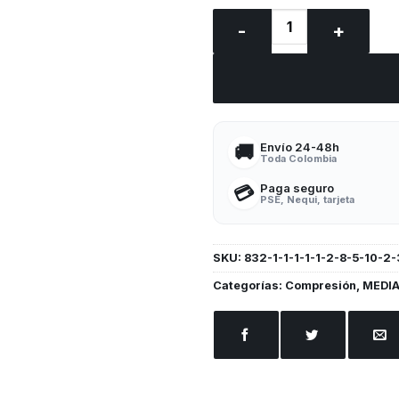
MEDIAS De Compresión GARF
Envío 24-48h
🚚
Toda Colombia
Paga seguro
💳
PSE, Nequi, tarjeta
SKU:
832-1-1-1-1-1-2-8-5-10-2-
Categorías:
Compresión
,
MEDI