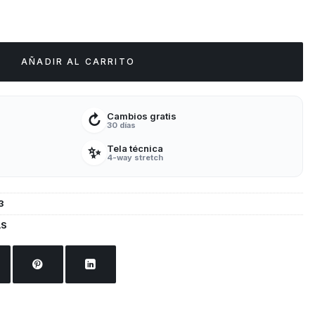
IEL Y ODIE cantidad
AÑADIR AL CARRITO
Cambios gratis
↻
30 días
Tela técnica
✨
4-way stretch
3
AS