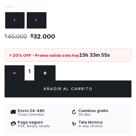
El
El
$
40.000
$
32.000
precio
precio
original
actual
era:
es:
15h 33m 55s
⚡ 20% OFF - Promo valida solo hoy
$40.000.
$32.000.
MEDIAS De Compresión PANTERA ROSA cantidad
AÑADIR AL CARRITO
Envío 24-48h
Cambios gratis
🚚
↻
Toda Colombia
30 días
Paga seguro
Tela técnica
💳
✨
PSE, Nequi, tarjeta
4-way stretch