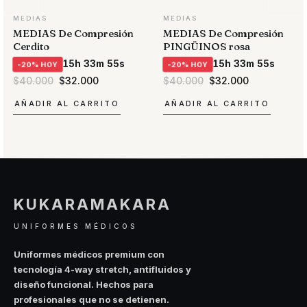
MEDIAS
MEDIAS
MEDIAS De Compresión
MEDIAS De Compresión
Cerdito
PINGÜINOS rosa
15h 33m 55s
15h 33m 55s
-20% HOY
-20% HOY
El
El
El
El
$
40.000
$
32.000
$
40.000
$
32.000
precio
precio
precio
precio
original
actual
original
actual
AÑADIR AL CARRITO
AÑADIR AL CARRITO
era:
es:
era:
es:
$40.000.
$32.000.
$40.000.
$32.000.
KUKARAMAKARA
UNIFORMES MÉDICOS
Uniformes médicos premium con
tecnología 4-way stretch, antifluidos y
diseño funcional. Hechos para
profesionales que no se detienen.