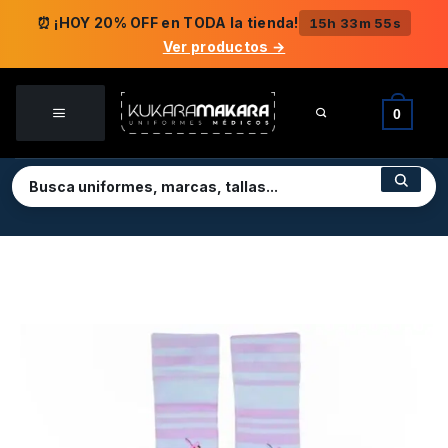
Saltar
⏰ ¡HOY 20% OFF en TODA la tienda!
15h 33m 55s
al
Ver productos →
contenido
0