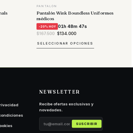
PANTALÓN
nals
Pantalón Wink Boundless Uniformes
médicos
01h 48m 47s
-20% HOY
El
El
$
167.500
$
134.000
precio
precio
original
actual
SELECCIONAR OPCIONES
era:
es:
$167.500.
$134.000.
Este
producto
tiene
múltiples
variantes.
Las
NEWSLETTER
opciones
se
Recibe ofertas exclusivas y
privacidad
pueden
novedades.
elegir
condiciones
en
SUSCRIBIR
cookies
la