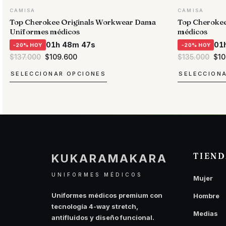
CAMISA
CAMISA
Top Cherokee Originals Workwear Dama
Top Cherokee
Uniformes médicos
médicos
01h 48m 47s
01
-20% HOY
-20% HOY
El
El
El
$
137.000
$
109.600
$
135.000
$
1
precio
precio
pre
original
actual
ori
SELECCIONAR OPCIONES
SELECCION
era:
es:
era
$137.000.
$109.600.
$13
Este
Este
producto
producto
tiene
tiene
múltiples
múltiples
variantes.
variantes.
Las
Las
TIEN
KUKARAMAKARA
opciones
opciones
se
se
UNIFORMES MÉDICOS
Mujer
pueden
pueden
elegir
elegir
Uniformes médicos premium con
Hombre
en
en
tecnología 4-way stretch,
Medias
la
la
antifluidos y diseño funcional.