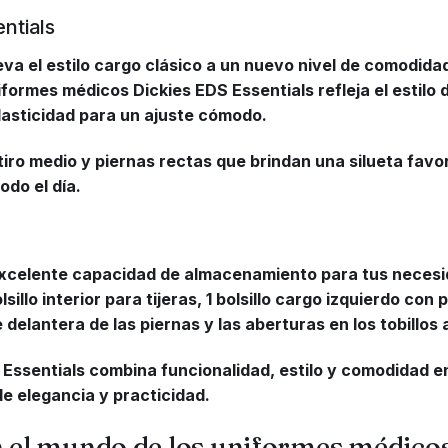
ntials
eva el estilo cargo clásico a un nuevo nivel de comodida
niformes médicos Dickies EDS Essentials refleja el estilo
lasticidad para un ajuste cómodo.
ro medio y piernas rectas que brindan una silueta favo
do el día.
excelente capacidad de almacenamiento para tus necesidad
illo interior para tijeras, 1 bolsillo cargo izquierdo con p
 delantera de las piernas y las aberturas en los tobillos
 Essentials combina funcionalidad, estilo y comodidad 
e elegancia y practicidad.
en el mundo de los uniformes médico