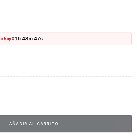
ecio
tual
:
01h 48m 47s
lo hoy
50.000.
s Uniformes médicos cantidad
AÑADIR AL CARRITO