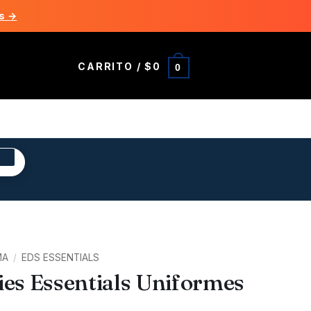
s →
CARRITO /
$
0
0
R
MA
/
EDS ESSENTIALS
ies Essentials Uniformes