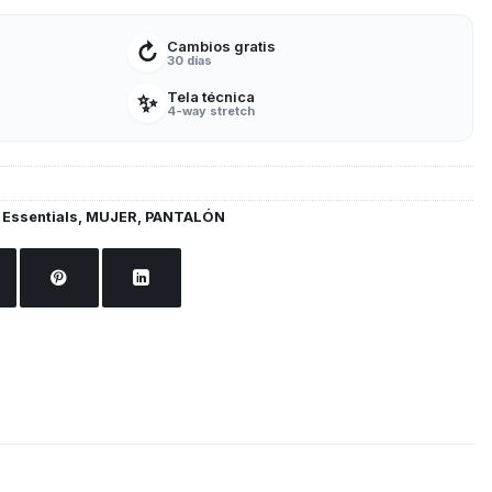
Cambios gratis
↻
30 días
Tela técnica
✨
4-way stretch
 Essentials
,
MUJER
,
PANTALÓN