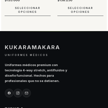
SELECCIONAR
SELECCIONAR
OPCIONES
OPCIONES
Este
Este
producto
producto
tiene
tiene
múltiples
múltiples
variantes.
variantes.
Las
Las
KUKARAMAKARA
opciones
opciones
se
se
UNIFORMES MÉDICOS
pueden
pueden
elegir
elegir
Uniformes médicos premium con
en
en
tecnología 4-way stretch, antifluidos y
la
la
diseño funcional. Hechos para
página
página
profesionales que no se detienen.
de
de
producto
producto