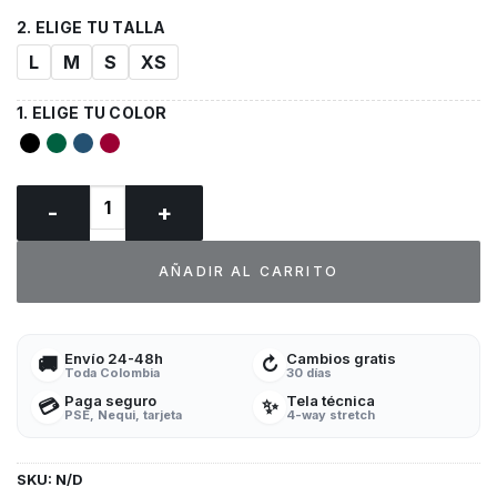
L
M
S
XS
Top Dickies Essentials Uniformes médicos cantidad
AÑADIR AL CARRITO
Envío 24-48h
Cambios gratis
🚚
↻
Toda Colombia
30 días
Paga seguro
Tela técnica
💳
✨
PSE, Nequi, tarjeta
4-way stretch
SKU:
N/D