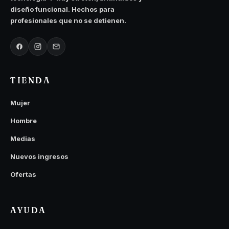
la
la
diseño funcional. Hechos para
página
página
profesionales que no se detienen.
de
de
producto
producto
TIENDA
Mujer
Hombre
Medias
Nuevos ingresos
Ofertas
AYUDA