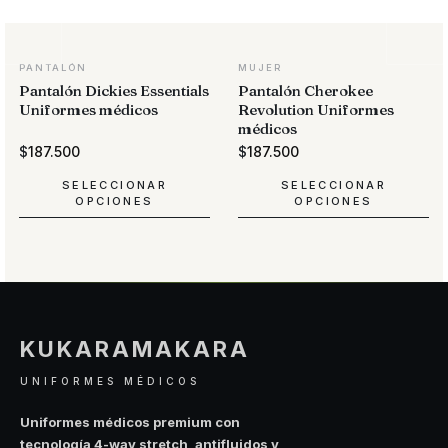
PANTALÓN
MUJER
Pantalón Dickies Essentials
Pantalón Cherokee
Uniformes médicos
Revolution Uniformes
médicos
$
187.500
$
187.500
SELECCIONAR
SELECCIONAR
OPCIONES
OPCIONES
Este
Este
producto
producto
tiene
tiene
múltiples
múltiples
variantes.
variantes.
Las
Las
KUKARAMAKARA
opciones
opciones
se
se
UNIFORMES MÉDICOS
pueden
pueden
elegir
elegir
Uniformes médicos premium con
en
en
tecnología 4-way stretch, antifluidos y