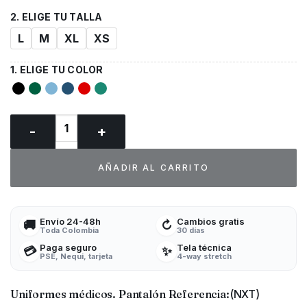
L
M
XL
XS
Pantalón Dickies Signature Uniformes médicos cantidad
AÑADIR AL CARRITO
Envío 24-48h
Cambios gratis
🚚
↻
Toda Colombia
30 días
Paga seguro
Tela técnica
💳
✨
PSE, Nequi, tarjeta
4-way stretch
Uniformes médicos. Pantalón Referencia:
(NXT)