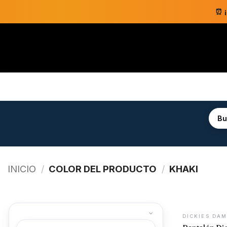
Saltar
⏰ 
al
contenido
INICIO
/
COLOR DEL PRODUCTO
/
KHAKI
DICKIES DA