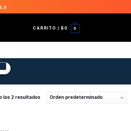
s →
CARRITO /
$
0
0
R
 los 2 resultados