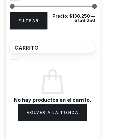
Precio
Precio
Precio:
$138.250
—
mínimo
máximo
$158.250
FILTRAR
CARRITO
No hay productos en el carrito.
VOLVER A LA TIENDA