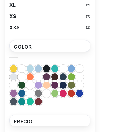
producto
XL
(2)
XS
(2)
XXS
(2)
COLOR
PRECIO