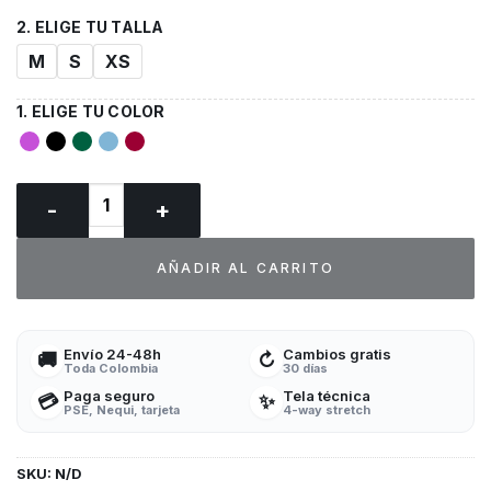
M
S
XS
Top Dickies Balance Uniformes médicos cantidad
AÑADIR AL CARRITO
Envío 24-48h
Cambios gratis
🚚
↻
Toda Colombia
30 días
Paga seguro
Tela técnica
💳
✨
PSE, Nequi, tarjeta
4-way stretch
SKU:
N/D