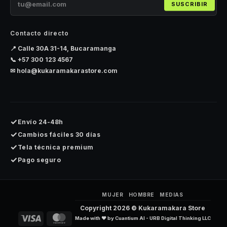
SUSCRIBIR
Contacto directo
📍 Calle 30A 31-14, Bucaramanga
📞
+57 300 123 4567
✉
hola@kukaramakarastore.com
✓
Envío 24-48h
✓
Cambios fáciles 30 días
✓
Tela técnica premium
✓
Pago seguro
MUJER
HOMBRE
MEDIAS
Copyright 2026 ©
Kukaramakara Store
Visa
MasterCard
Made with ❤️ by
Cuantium AI - URB Digital Thinking LLC