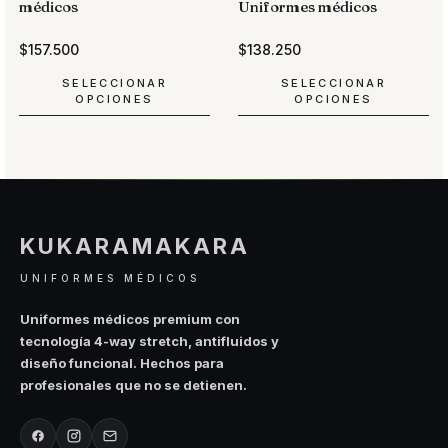
médicos
Uniformes médicos
$
157.500
$
138.250
SELECCIONAR
SELECCIONAR
OPCIONES
OPCIONES
Este
Este
producto
producto
tiene
tiene
múltiples
múltiples
variantes.
variantes.
Las
Las
KUKARAMAKARA
opciones
opciones
se
se
UNIFORMES MÉDICOS
pueden
pueden
elegir
elegir
Uniformes médicos premium con
en
en
tecnología 4-way stretch, antifluidos y
la
la
diseño funcional. Hechos para
página
página
profesionales que no se detienen.
de
de
producto
producto