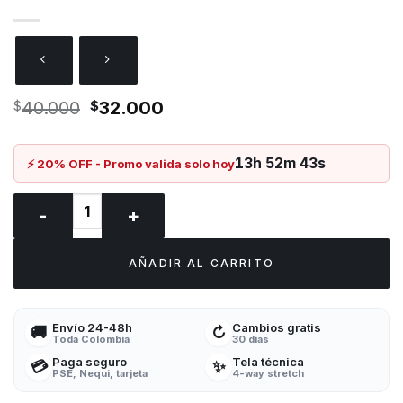
El
El
$
40.000
$
32.000
precio
precio
original
actual
era:
es:
13h 52m 42s
⚡ 20% OFF - Promo valida solo hoy
$40.000.
$32.000.
MEDIAS de compresión PERRITOS CIRCULOS cantidad
AÑADIR AL CARRITO
Envío 24-48h
Cambios gratis
🚚
↻
Toda Colombia
30 días
Paga seguro
Tela técnica
💳
✨
PSE, Nequi, tarjeta
4-way stretch