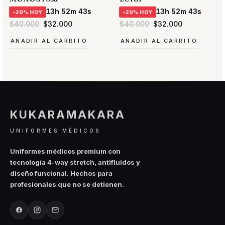
13h 52m 42s
13h 52m 42s
-20% HOY
-20% HOY
El
El
El
El
$
40.000
$
32.000
$
40.000
$
32.000
precio
precio
precio
precio
original
actual
original
actual
AÑADIR AL CARRITO
AÑADIR AL CARRITO
era:
es:
era:
es:
$40.000.
$32.000.
$40.000.
$32.000.
KUKARAMAKARA
UNIFORMES MÉDICOS
Uniformes médicos premium con
tecnología 4-way stretch, antifluidos y
diseño funcional. Hechos para
profesionales que no se detienen.