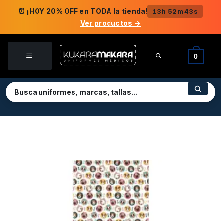
Saltar
⏰ ¡HOY 20% OFF en TODA la tienda!
13h 52m 42s
al
Ver productos →
contenido
0