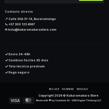
Contacto directo
📍 Calle 30A 31-14, Bucaramanga
📞
+57 300 123 4567
✉
hola@kukaramakarastore.com
✓
Envío 24-48h
✓
Cambios fáciles 30 días
✓
Tela técnica premium
✓
Pago seguro
MUJER
HOMBRE
MEDIAS
Copyright 2026 ©
Kukaramakara Store
Visa
MasterCard
Made with ❤️ by
Cuantium AI - URB Digital Thinking LLC